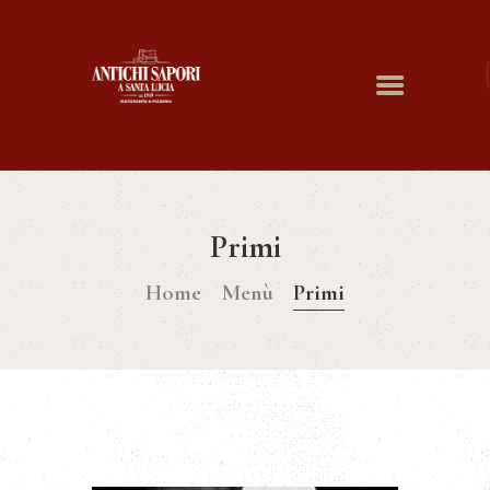
HOME
CHI SIAMO
MENÙ
PRENOTA ONLINE
GALLERY
CONTATTI
Primi
Home
Menù
Primi