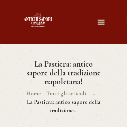
HOME
CHI SIAMO
MENÙ
PRENOTA ONLINE
GALLERY
CONTATTI
La Pastiera: antico
sapore della tradizione
napoletana!
Home
Tutti gli articoli
...
La Pastiera: antico sapore della
tradizione...