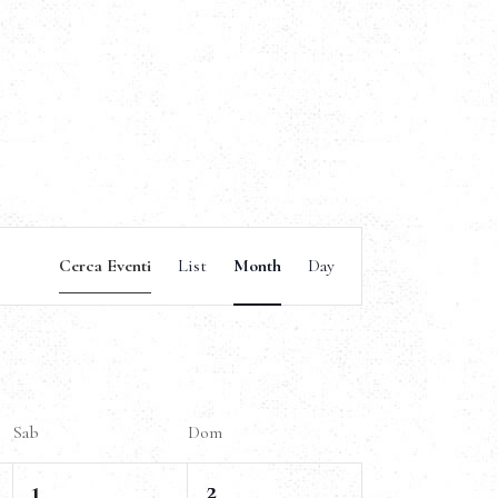
E
Cerca Eventi
List
Month
Day
v
e
n
Sab
Dom
t
3
3
1
2