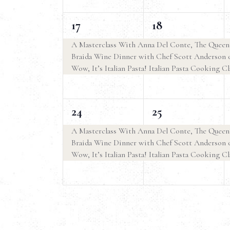
v
n
n
o
a
e
3
3
17
18
t
t
n
d
t
e
e
e
i
i
A Masterclass With Anna Del Conte, The Queen o
i
Braida Wine Dinner with Chef Scott Anderson 
v
v
,
,
p
i
Wow, It’s Italian Pasta! Italian Pasta Cooking Cl
v
e
e
e
r
n
n
E
P
i
3
3
24
25
t
t
a
r
e
e
i
i
v
s
A Masterclass With Anna Del Conte, The Queen o
o
Braida Wine Dinner with Chef Scott Anderson 
v
v
,
,
l
Wow, It’s Italian Pasta! Italian Pasta Cooking Cl
e
t
a
e
e
C
n
n
h
n
e
t
t
i
a
i
i
v