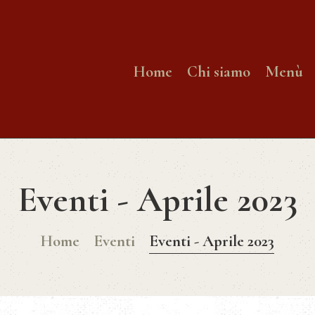
HOME
CHI SIAMO
Home
Chi siamo
Menù
MENÙ
PRENOTA
ONLINE
Eventi - Aprile 2023
GALLERY
Home
Eventi
Eventi - Aprile 2023
CONTATTI