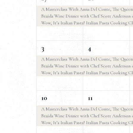
a
t
z
a
e
e
i
A Masterclass With Anna Del Conte, The Queen o
r
l
o
i
Braida Wine Dinner with Chef Scott Anderson 
v
v
o
n
Wow, It’s Italian Pasta! Italian Pasta Cooking Cl
l
e
e
a
e
R
a
l
n
n
C
a
3
3
3
4
t
t
h
n
d
i
i
e
e
i
i
a
A Masterclass With Anna Del Conte, The Queen o
a
t
Braida Wine Dinner with Chef Scott Anderson 
v
v
,
,
d
c
v
a
Wow, It’s Italian Pasta! Italian Pasta Cooking Cl
e
e
e
.
.
a
e
n
n
C
3
3
10
11
t
t
e
r
r
r
e
e
i
i
A Masterclass With Anna Del Conte, The Queen o
c
Braida Wine Dinner with Chef Scott Anderson 
v
v
,
,
a
i
c
Wow, It’s Italian Pasta! Italian Pasta Cooking Cl
E
e
e